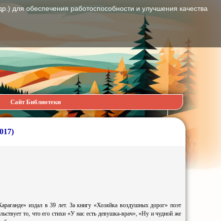
др.) для обеспечения работоспособности и улучшения качества
Сайт Библиотеки
017)
араганде» издал в 39 лет. За книгу «Хозяйка воздушных дорог» поэт
ствует то, что его стихи «У нас есть девушка-врач», «Ну и чудной же