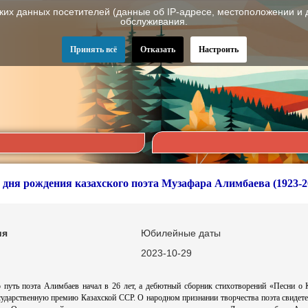
ских данных посетителей (данные об IP-адресе, местоположении и 
обслуживания.
Принять всё
Отказать
Настроить
о дня рождения казахского поэта Музафара Алимбаева (1923-2
ия
Юбилейные даты
2023-10-29
 путь поэта Алимбаев начал в 26 лет, а дебютный сборник стихотворений «Песни о К
ударственную премию Казахской ССР. О народном признании творчества поэта свидетель