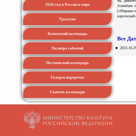
ты, джигит
2026 год в России и мире
Алимбаев п
(«Маржан сө
киргизский 
Уралэтно
Бажовский календарь
Все Да
2023-10-2
Палитра событий
Поэтический календарь
Галерея портретов
Скачать календари