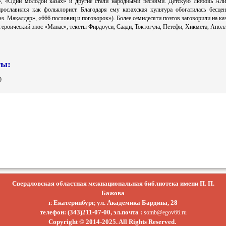
», «Один молодой казах» и другие стали народными песнями. Детскую любовь Али
рославился как фольклорист. Благодаря ему казахская культура обогатилась бесц
з. Мақалдар», «666 пословиц и поговорок»). Более семидесяти поэтов заговорили на к
героический эпос «Манас», тексты Фирдоуси, Саади, Токтогула, Петефи, Хикмета, Апол
ты:
9
Свердловская областная межнациональная библиотека имени П. П.
Бажова
г. Екатеринбург, ул. Академика Бардина, 28
телефон: (343)211-07-00, эл.почта :
somb@egov66.ru
Copyright © 2014-2025. All Rights Reserved.