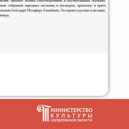
мбаев завоевал своими стихотворениями и поучительными сказками.
енным собранием народных пословиц и поговорок, присказок и притч
азахском благодаря Музафару Алимбаеву. Он перевел русских классиков,
линера.