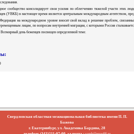
следования.
ное сообщество консолидирует свои усилия по облегчению тяжелой участи этих люд
нцев (УВКБ) в настоящее время является центральным международным агентством, пре
Федерация на международном уровне вносит свой вклад в решение проблем, связанны
еремещенным лицам, по вопросам внутренней миграции, с которыми Россия сталкиваетс
 Всемирный день беженцев посвящен определенной теме.
ты:
0
Свердловская областная межнациональная библиотека имени П. П.
Бажова
г. Екатеринбург, ул. Академика Бардина, 28
телефон: (343)211-07-00, эл.почта :
somb@egov66.ru