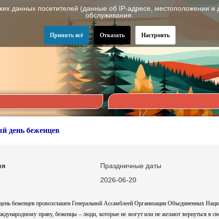
ских данных посетителей (данные об IP-адресе, местоположении и 
обслуживания.
Принять всё
Отказать
Настроить
й день беженцев
ия
Праздничные даты
2026-06-20
ень беженцев провозглашен Генеральной Ассамблеей Организации Объединенных Наций 
ждународному праву, беженцы – люди, которые не могут или не желают вернуться в сво