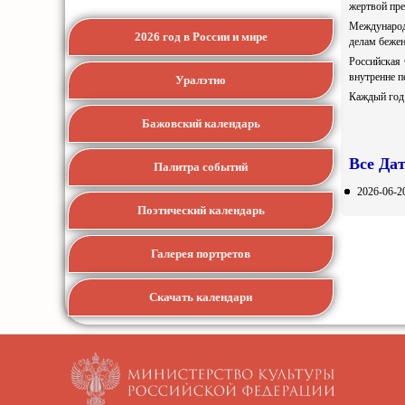
жертвой пре
Международ
2026 год в России и мире
делам беже
Российская 
внутренне п
Уралэтно
Каждый год
Бажовский календарь
Все Да
Палитра событий
2026-06-2
Поэтический календарь
Галерея портретов
Скачать календари