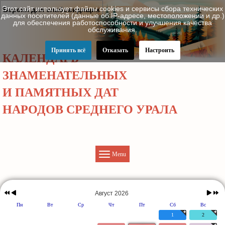
Этот сайт использует файлы cookies и сервисы сбора технических
Версия для слабовидящих
данных посетителей (данные об IP-адресе, местоположении и др.)
для обеспечения работоспособности и улучшения качества
обслуживания.
Принять всё
Отказать
Настроить
КАЛЕНДАРЬ
ЗНАМЕНАТЕЛЬНЫХ
И ПАМЯТНЫХ ДАТ
НАРОДОВ СРЕДНЕГО УРАЛА
Menu
Предыдущий
Предыдущий
Следу
Следую
год
месяц
месяц
год
Август 2026
Пн
Вт
Ср
Чт
Пт
Сб
Вс
1
2