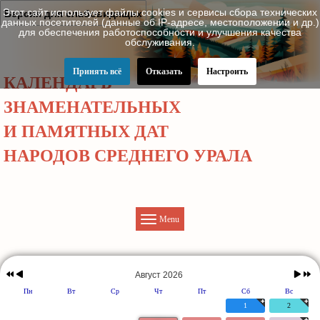
Этот сайт использует файлы cookies и сервисы сбора технических
Версия для слабовидящих
данных посетителей (данные об IP-адресе, местоположении и др.)
для обеспечения работоспособности и улучшения качества
обслуживания.
Принять всё
Отказать
Настроить
КАЛЕНДАРЬ
ЗНАМЕНАТЕЛЬНЫХ
И ПАМЯТНЫХ ДАТ
НАРОДОВ СРЕДНЕГО УРАЛА
Menu
Предыдущий
Предыдущий
Следу
Следую
год
месяц
месяц
год
Август 2026
Пн
Вт
Ср
Чт
Пт
Сб
Вс
1
2