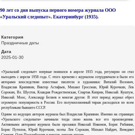
90 лет со дня выпуска первого номера журнала ООО
«Уральский следопыт». Екатеринбург (1935).
Категория
Праздничные даты
Дата
2025-01-30
«Уральский следопыт» впервые появился в апреле 1935 года, регулярно он стал
выходить с апреля 1958 года. С этого времени с журналом сотрудничали и были его
авторами впоследствии известные писатели и художники: Виталий Волович,
Владислав Крапивин, Виктор Астафьев, Михаил Гроссман, Юрий Курочкин, Лев
Сорокин, Вл. Шустов, Клавдия Рождественская, Спартак Киприн, Николай. Куштум,
Николай. Моос, Александр Беляев и многие другие. В этот период журнал обрел
огромную популярность в России. Его полумиллионный тираж расходился по всем
республикам бывшего СССР.
Одним из ведущих авторов журнала был Владислав Крапивин. Именно на страницах
«Уральского следопыта» начинали тогда свою жизнь все его произведения.
Активными авторами журнала были прозаики Николай Никонов, Борис Рябинин,
Борис Путилов, Юрий Курочкин, поэты Лев Сорокин, Михаил Найдич, Венедикт
Станцев, Олег Поскребышев и многие, многие другие.