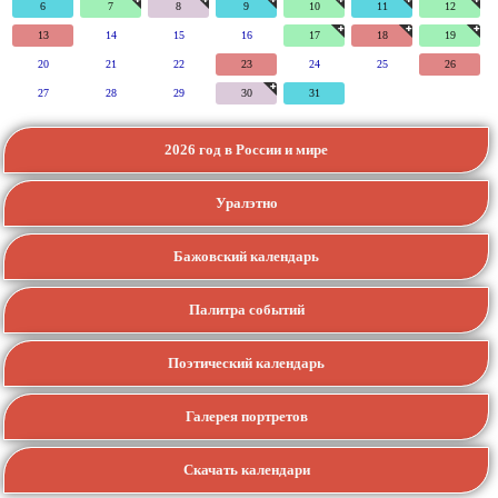
6
7
8
9
10
11
12
13
14
15
16
17
18
19
20
21
22
23
24
25
26
27
28
29
30
31
2026 год в России и мире
Уралэтно
Бажовский календарь
Палитра событий
Поэтический календарь
Галерея портретов
Скачать календари