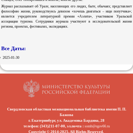
Журнал рассказывает об Урале, населяющих его людях, быте, обычаях; представляет
философию жизни, руководствуясь девизом «хочешь двигаться – ищи попутчика»;
является учредителем литературной премии «Аэлита», участником Уральской
ассоциации туризма. Сотрудники журнала участвуют в исследовательской жизни
региона, проектах, фестивалях, экспедициях.
Все Даты:
2025-01-30
Свердловская областная межнациональная библиотека имени П. П.
Бажова
г. Екатеринбург, ул. Академика Бардина, 28
телефон: (343)211-07-00, эл.почта :
somb@egov66.ru
Copyright © 2014-2025. All Rights Reserved.