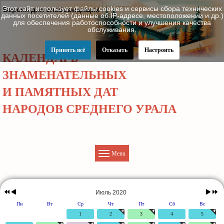
Этот сайт использует файлы cookies и сервисы сбора технических
Версия для слабовидящих
данных посетителей (данные об IP-адресе, местоположении и др.)
для обеспечения работоспособности и улучшения качества
обслуживания.
Принять всё
Отказать
Настроить
КАЛЕНДАРЬ
ЗНАМЕНАТЕЛЬНЫХ
И ПАМЯТНЫХ ДАТ
НАРОДОВ СРЕДНЕГО УРАЛА
Menu
Предыдущий
Предыдущий
Следу
Следую
год
месяц
месяц
год
Июль 2020
Пн
Вт
Ср
Чт
Пт
Сб
Вс
1
2
3
4
5