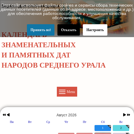
Этот сайт использует файлы cookies и сервисы сбора технических
Версия для слабовидящих
данных посетителей (данные об IP-адресе, местоположении и др.)
для обеспечения работоспособности и улучшения качества
обслуживания.
Принять всё
Отказать
Настроить
КАЛЕНДАРЬ
ЗНАМЕНАТЕЛЬНЫХ
И ПАМЯТНЫХ ДАТ
НАРОДОВ СРЕДНЕГО УРАЛА
Menu
Предыдущий
Предыдущий
Следу
Следую
год
месяц
месяц
год
Август 2026
Пн
Вт
Ср
Чт
Пт
Сб
Вс
1
2