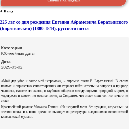
Скачать календари
Назад
225 лет со дня рождения Евгения Абрамовича Боратынского
(Баратынский) (1800-1844), русского поэта
Категория
Юбилейные даты
Дата
2025-03-02
«Мой дар убог и голос мой негромок», – скромно писал Е. Баратынский. В своих
поэмах и лирических стихотворениях он старался найти ответы на вопросы о природе
человека, смысле его жизни, о глубоком общении между людьми, природой, миром, о
«прогрессе и хаосе», но осознал вслед за Сократом, что знает лишь то, что ничего не
знает.
Красивейший романс Михаила Глинки «Не искушай меня без нужды», созданный на
элегию поэта, и в наше время не выходит из репертуара выдающихся исполнителей
классической музыки.