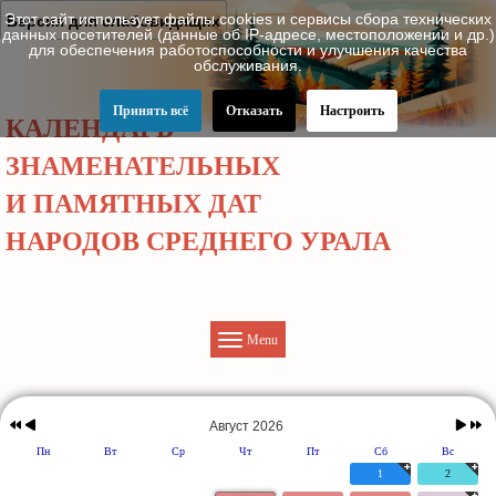
Этот сайт использует файлы cookies и сервисы сбора технических
Версия для слабовидящих
данных посетителей (данные об IP-адресе, местоположении и др.)
для обеспечения работоспособности и улучшения качества
обслуживания.
Принять всё
Отказать
Настроить
КАЛЕНДАРЬ
ЗНАМЕНАТЕЛЬНЫХ
И ПАМЯТНЫХ ДАТ
НАРОДОВ СРЕДНЕГО УРАЛА
Menu
Предыдущий
Предыдущий
Следу
Следую
год
месяц
месяц
год
Август 2026
Пн
Вт
Ср
Чт
Пт
Сб
Вс
1
2