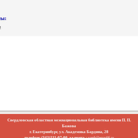
ты:
2
Свердловская областная межнациональная библиотека имени П. П.
Бажова
г. Екатеринбург, ул. Академика Бардина, 28
телефон: (343)211-07-00, эл.почта :
somb@egov66.ru