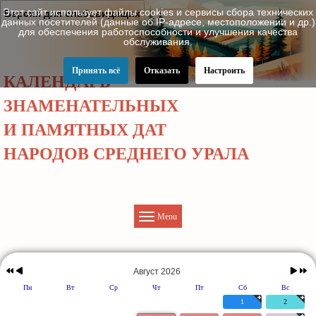
Этот сайт использует файлы cookies и сервисы сбора технических
Версия для слабовидящих
данных посетителей (данные об IP-адресе, местоположении и др.)
для обеспечения работоспособности и улучшения качества
обслуживания.
Принять всё
Отказать
Настроить
КАЛЕНДАРЬ
ЗНАМЕНАТЕЛЬНЫХ
И ПАМЯТНЫХ ДАТ
НАРОДОВ СРЕДНЕГО УРАЛА
Menu
Предыдущий
Предыдущий
Следу
Следую
год
месяц
месяц
год
Август 2026
Пн
Вт
Ср
Чт
Пт
Сб
Вс
1
2