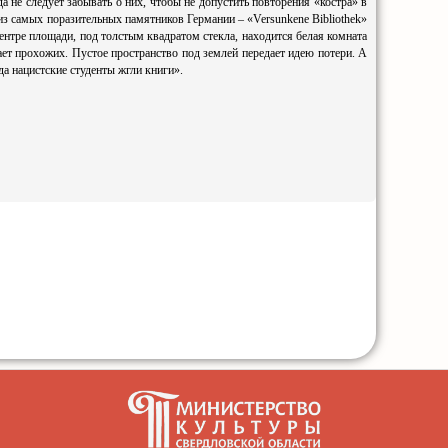
 не следует забывать о них, чтобы не допустить повторения «костра» в
 из самых поразительных памятников Германии – «Versunkene Bibliothek»
ентре площади, под толстым квадратом стекла, находится белая комната
ет прохожих. Пустое пространство под землей передает идею потери. А
да нацистские студенты жгли книги».