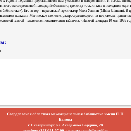
0-х годов в Германии представляются нам ужасными и невероятными. И все же, никогда
я этого на современной площади Бебельплатц, где когда-то жгли книги, находится один
 библиотека»). Его автор – израильский архитектор Миха Ульман (Micha Ullmann). В ц
нижными полками. Магическое свечение, распространяющееся из-под стекла, притягива
еклянной плитой – маленькая пояснительная табличка: «На этой площади 10 мая 1933 го
ты:
0
Свердловская областная межнациональная библиотека имени П. П.
Бажова
г. Екатеринбург, ул. Академика Бардина, 28
телефон: (343)211-07-00, эл.почта :
somb@egov66.ru