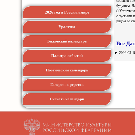
события 193
будущем. Дл
(«Утонувшая
2026 год в России и мире
с пустыми к
рядом со ст
Уралэтно
Бажовский календарь
Все Да
2026-05-1
Палитра событий
Поэтический календарь
Галерея портретов
Скачать календари