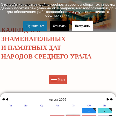
Этот сайт использует файлы cookies и сервисы сбора технических
Версия для слабовидящих
данных посетителей (данные об IP-адресе, местоположении и др.)
для обеспечения работоспособности и улучшения качества
обслуживания.
Принять всё
Отказать
Настроить
КАЛЕНДАРЬ
ЗНАМЕНАТЕЛЬНЫХ
И ПАМЯТНЫХ ДАТ
НАРОДОВ СРЕДНЕГО УРАЛА
Menu
Предыдущий
Предыдущий
Следу
Следую
год
месяц
месяц
год
Август 2026
Пн
Вт
Ср
Чт
Пт
Сб
Вс
1
2